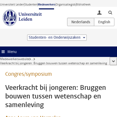
Ga direct naar de inhoud
Universiteit Leiden
Studenten
Medewerkers
Organisatiegids
Bibliotheek
toggle lo
Studenten- en Onderwijszaken
Menu
Medewerkerswebsite
...
too
Veerkracht bij jongeren: Bruggen bouwen tussen wetenschap en samenleving
Congres/symposium
Veerkracht bij jongeren: Bruggen
bouwen tussen wetenschap en
samenleving