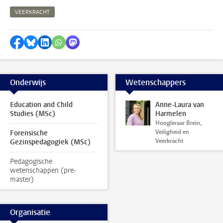
VEERKRACHT
Delen op Facebook
Delen via Bluesky
Delen op LinkedIn
Delen via WhatsApp
Delen via Mastodon
Onderwijs
Wetenschappers
Education and Child
Anne-Laura van
Studies (MSc)
Harmelen
Hoogleraar Brein,
Veiligheid en
Forensische
Veerkracht
Gezinspedagogiek (MSc)
Pedagogische
wetenschappen (pre-
master)
Organisatie