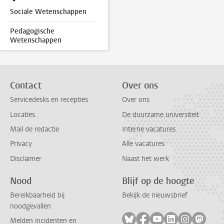
Sociale Wetenschappen
Pedagogische
Wetenschappen
Contact
Over ons
Servicedesks en recepties
Over ons
Locaties
De duurzame universiteit
Mail de redactie
Interne vacatures
Privacy
Alle vacatures
Disclaimer
Naast het werk
Nood
Blijf op de hoogte
Bereikbaarheid bij
Bekijk de nieuwsbrief
noodgevallen
Volg ons op bluesky
Volg ons op facebook
Volg ons op youtub
Volg ons op li
Volg ons o
Volg 
Melden incidenten en