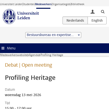
Ga direct naar de inhoud
Universiteit Leiden
Studenten
Medewerkers
Organisatiegids
Bibliotheek
toggle lo
Bestuursbureau en expertisecentra
Menu
Medewerkerswebsite
Agenda
Profiling Heritage
Debat | Open meeting
Profiling Heritage
Datum
woensdag 13 mei 2026
Tijd
15:00 - 17:00 uur