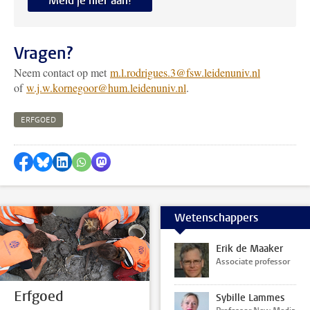
Meld je hier aan!
Vragen?
Neem contact op met
m.l.rodrigues.3@fsw.leidenuniv.nl
of
w.j.w.kornegoor@hum.leidenuniv.nl
.
ERFGOED
Delen op Facebook
Delen via Bluesky
Delen op LinkedIn
Delen via WhatsApp
Delen via Mastodon
Wetenschappers
Erik de Maaker
Associate professor
Erfgoed
Sybille Lammes