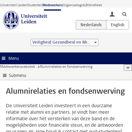
Ga direct naar de inhoud
Universiteit Leiden
Studenten
Medewerkers
Organisatiegids
Bibliotheek
toggle lo
Veiligheid Gezondheid en Milieu
Menu
Medewerkerswebsite
...
Alumnirelaties en fondsenwerving
too
Submenu
Alumnirelaties en fondsenwerving
De Universiteit Leiden investeert in een duurzame
relatie met alumni en partners. Je vindt hier meer
informatie over het versterken van deze band en de
mogelijkheden voor financiële steun, en de antwoorden
op vragen als: Hoe houd ik contact met oud-studenten?