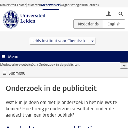
Ga direct naar de inhoud
Universiteit Leiden
Studenten
Medewerkers
Organisatiegids
Bibliotheek
toggle lo
Leids Instituut voor Chemisch Onderzoek (LIC)
Menu
Medewerkerswebsite
...
Onderzoek in de publiciteit
too
Submenu
Onderzoek in de publiciteit
Wat kun je doen om met je onderzoek in het nieuws te
komen? Hoe breng je onderzoeksresultaten onder de
aandacht van een breder publiek?