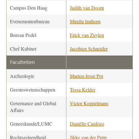
Campus Den Haag
Judith van Doorn
Evenementenbureau
Mirella Imthorn
Bureau Pedel
Erick van Zuylen
Chef Kabinet
Jacobien Schneider
Faculteiten
Archeologie
Marten-Jesse Pot
Geesteswetenschappen
Tessa Kelder
Governance and Global
Victor Koppelmans
Affairs
Geneeskunde/LUMC
Daniëlle Cardozo
Rechtsgeleerdheid
Jikke van der Putte