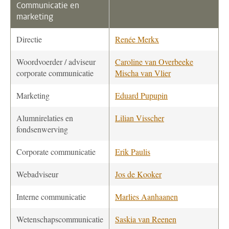
Communicatie en
marketing
Directie
Renée Merkx
Woordvoerder / adviseur
Caroline van Overbeeke
corporate communicatie
Mischa van Vlier
Marketing
Eduard Pupupin
Alumnirelaties en
Lilian Visscher
fondsenwerving
Corporate communicatie
Erik Paulis
Webadviseur
Jos de Kooker
Interne communicatie
Marlies Aanhaanen
Wetenschapscommunicatie
Saskia van Reenen