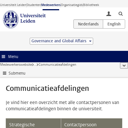
Ga direct naar de inhoud
Universiteit Leiden
Studenten
Medewerkers
Organisatiegids
Bibliotheek
toggle lo
Governance and Global Affairs
Menu
Medewerkerswebsite
...
Communicatieafdelingen
too
Submenu
Communicatieafdelingen
Je vind hier een overzicht met alle contactpersonen van
communicatieafdelingen binnen de universiteit.
Strategische
Contactpersoon