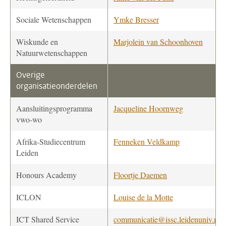
Sociale Wetenschappen
Ymke Bresser
Wiskunde en
Marjolein van Schoonhoven
Natuurwetenschappen
Overige
organisatieonderdelen
Aansluitingsprogramma
Jacqueline Hoornweg
vwo-wo
Afrika-Studiecentrum
Fenneken Veldkamp
Leiden
Honours Academy
Floortje Daemen
ICLON
Louise de la Motte
ICT Shared Service
communicatie@issc.leidenuniv.nl