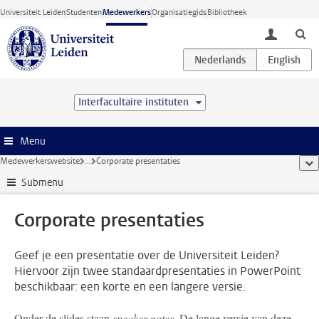
Ga direct naar de inhoud
Universiteit Leiden
Studenten
Medewerkers
Organisatiegids
Bibliotheek
toggle lo
Interfacultaire instituten
Menu
Medewerkerswebsite
...
Corporate presentaties
too
Submenu
Corporate presentaties
Geef je een presentatie over de Universiteit Leiden?
Hiervoor zijn twee standaardpresentaties in PowerPoint
beschikbaar: een korte en een langere versie.
Onder de slides staan
speaker notes
. De lange versie van deze