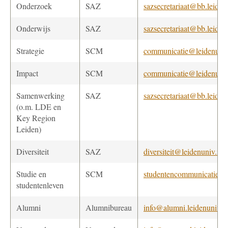
Onderzoek
SAZ
sazsecretariaat@bb.leiden
Onderwijs
SAZ
sazsecretariaat@bb.leiden
Strategie
SCM
communicatie@leidenuniv
Impact
SCM
communicatie@leidenuniv
Samenwerking
SAZ
sazsecretariaat@bb.leiden
(o.m. LDE en
Key Region
Leiden)
Diversiteit
SAZ
diversiteit@leidenuniv.nl
Studie en
SCM
studentencommunicatie@l
studentenleven
Alumni
Alumnibureau
info@alumni.leidenuniv.n