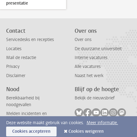
presentatie
Contact
Over ons
Servicedesks en recepties
Over ons
Locaties
De duurzame universiteit
Mail de redactie
Interne vacatures
Privacy
Alle vacatures
Disclaimer
Naast het werk
Nood
Blijf op de hoogte
Bereikbaarheid bij
Bekijk de nieuwsbrief
noodgevallen
Volg ons op bluesky
Volg ons op facebook
Volg ons op youtub
Volg ons op li
Volg ons o
Volg 
Melden incidenten en
ongevallen
Deze website maakt gebruik van cookies.
Meer informatie.
Cookies accepteren
Cookies weigeren