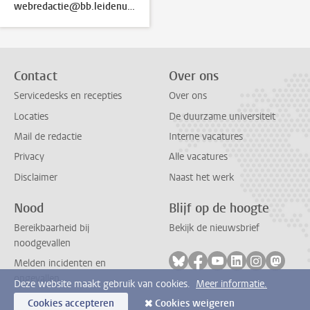
webredactie@bb.leidenuniv.nl
Contact
Over ons
Servicedesks en recepties
Over ons
Locaties
De duurzame universiteit
Mail de redactie
Interne vacatures
Privacy
Alle vacatures
Disclaimer
Naast het werk
Nood
Blijf op de hoogte
Bereikbaarheid bij
Bekijk de nieuwsbrief
noodgevallen
Volg ons op bluesky
Volg ons op facebook
Volg ons op youtub
Volg ons op li
Volg ons o
Volg 
Melden incidenten en
ongevallen
Deze website maakt gebruik van cookies.
Meer informatie.
Cookies accepteren
Cookies weigeren