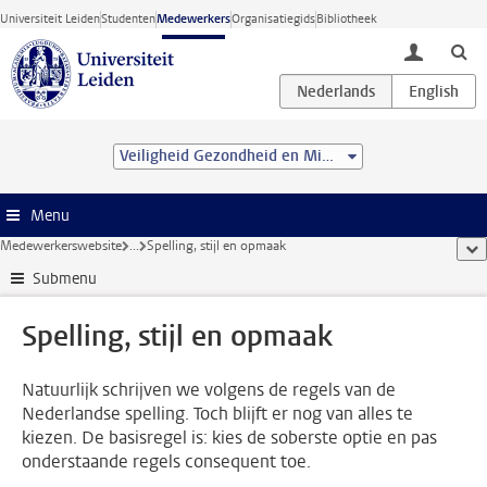
Ga direct naar de inhoud
Universiteit Leiden
Studenten
Medewerkers
Organisatiegids
Bibliotheek
toggle lo
Veiligheid Gezondheid en Milieu
Menu
Medewerkerswebsite
...
Spelling, stijl en opmaak
too
Submenu
Spelling, stijl en opmaak
Natuurlijk schrijven we volgens de regels van de
Nederlandse spelling. Toch blijft er nog van alles te
kiezen. De basisregel is: kies de soberste optie en pas
onderstaande regels consequent toe.