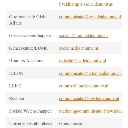
f.veldkamp@asc.leidenuniv.nl
Governance & Global
communicatie@fgga.leidenuniv.nl
Affairs
Geesteswetenschappen
socials@hum.leidenuniv.nl
Geneeskunde/LUMC
socialmedia@lumc.nl
Honours Academy
redactie@ha.leidenuniv.nl
ICLON
communicatie@iclon.leidenuniv.nl
LLInC
comms@llinc.leidenuniv.nl
Rechten
communciatie@law.leidenuniv.nl
Sociale Wetenschappen
marketingcommunicatie@fsw.leidenun
Universitieitsbibliotheek
Guus Jansen