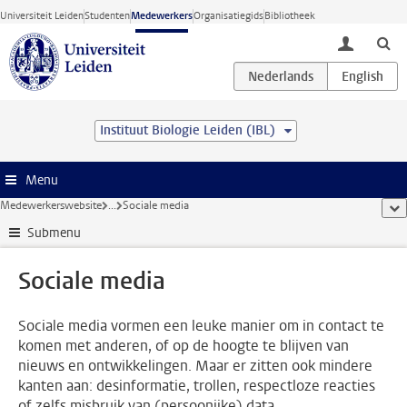
Ga direct naar de inhoud
Universiteit Leiden
Studenten
Medewerkers
Organisatiegids
Bibliotheek
toggle lo
Instituut Biologie Leiden (IBL)
Menu
Medewerkerswebsite
...
Sociale media
too
Submenu
Sociale media
Sociale media vormen een leuke manier om in contact te
komen met anderen, of op de hoogte te blijven van
nieuws en ontwikkelingen. Maar er zitten ook mindere
kanten aan: desinformatie, trollen, respectloze reacties
of zelfs misbruik van (persoonijke) data.