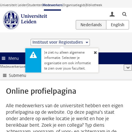
Ga direct naar de inhoud
Universiteit Leiden
Studenten
Medewerkers
Organisatiegids
Bibliotheek
toggle lo
Instituut voor Regiostudies
Je ziet nu alleen algemene
informatie. Selecteer je
Menu
organisatie om ook informatie
Medewerkerswebsite
...
Online profielpagina
too
te zien over jouw faculteit.
Submenu
Online profielpagina
Alle medewerkers van de universiteit hebben een eigen
profielpagina op de website. Op deze pagina’s staat
onder andere op welke locatie je werkt en hoe je
bereikbaar bent. Zoek je een collega? Typ diens
achternaam, voornaam, of voor- en achternaam in de