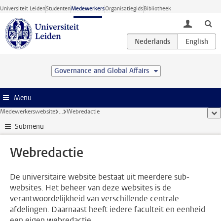
Ga direct naar de inhoud
Universiteit Leiden
Studenten
Medewerkers
Organisatiegids
Bibliotheek
toggle lo
Governance and Global Affairs
Menu
Medewerkerswebsite
...
Webredactie
too
Submenu
Webredactie
De universitaire website bestaat uit meerdere sub-
websites. Het beheer van deze websites is de
verantwoordelijkheid van verschillende centrale
afdelingen. Daarnaast heeft iedere faculteit en eenheid
een eigen webredactie.