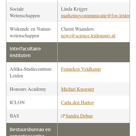
Sociale
Linda Krijger
Wetenschappen
marketingcommunicatie@fsw.leidenuni
Wiskunde en Natuur­
Christi Waanders
wetenschappen
news@science.leidenuniv.nl
Interfacultaire
instituten
Afrika-Studiecentrum
Fenneken Veldkamp
Leiden
Honours Academy
Michiel Knoester
ICLON
Carla den Hartog
IIAS
Sandra Dehue
Bestuursbureau en