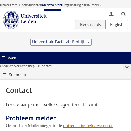
Ga direct naar de inhoud
Universiteit Leiden
Studenten
Medewerkers
Organisatiegids
Bibliotheek
toggle lo
Universitair Facilitair Bedrijf
Menu
Medewerkerswebsite
...
Contact
too
Submenu
Contact
Lees waar je met welke vragen terecht kunt.
Probleem melden
Gebruik de Maileontegel in de
universitaire helpdeskportal
.