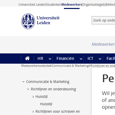
Ga direct naar de inhoud
Universiteit Leiden
Studenten
Medewerkers
Organisatiegids
Biblio
Zoek op onder
Zoekterm
Medewerker
HR
meer HR pagina’s
Financiën
meer Financiën pagi
ICT
meer ICT
Facil
Medewerkerswebsite
Communicatie & Marketing
Richtlijnen en on
Pe
Communicatie & Marketing
Richtlijnen en ondersteuning
Wil j
Huisstijl
of an
Huisstijl
opne
Richtlijnen voor schrijven en