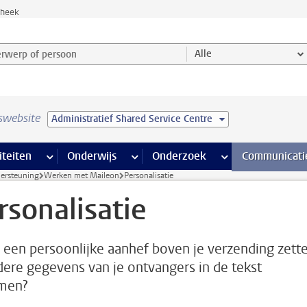
theek
werp of persoon en selecteer categorie
Alle
swebsite
Administratief Shared Service Centre
na’s
 pagina’s
iteiten
meer Faciliteiten pagina’s
Onderwijs
meer Onderwijs pagina’s
Onderzoek
meer Onderzoek p
Communicati
dersteuning
Werken met Maileon
Personalisatie
rsonalisatie
e een persoonlijke aanhef boven je verzending zette
dere gegevens van je ontvangers in de tekst
men?