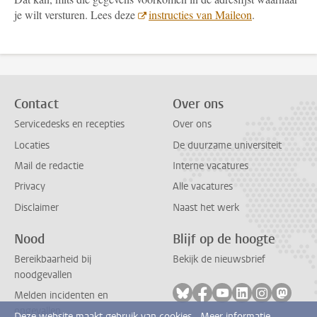
je wilt versturen. Lees deze
instructies van Maileon
.
Contact
Over ons
Servicedesks en recepties
Over ons
Locaties
De duurzame universiteit
Mail de redactie
Interne vacatures
Privacy
Alle vacatures
Disclaimer
Naast het werk
Nood
Blijf op de hoogte
Bereikbaarheid bij
Bekijk de nieuwsbrief
noodgevallen
Volg ons op bluesky
Volg ons op facebook
Volg ons op youtub
Volg ons op li
Volg ons o
Volg 
Melden incidenten en
ongevallen
Deze website maakt gebruik van cookies.
Meer informatie.