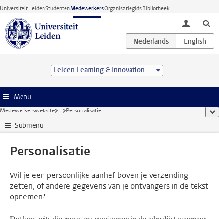
Ga direct naar de inhoud
Universiteit Leiden
Studenten
Medewerkers
Organisatiegids
Bibliotheek
toggle lo
Leiden Learning & Innovation Centre
Menu
Medewerkerswebsite
...
Personalisatie
too
Submenu
Personalisatie
Wil je een persoonlijke aanhef boven je verzending
zetten, of andere gegevens van je ontvangers in de tekst
opnemen?
Dat kan, mits die gegevens voorkomen in de adreslijst waarnaar