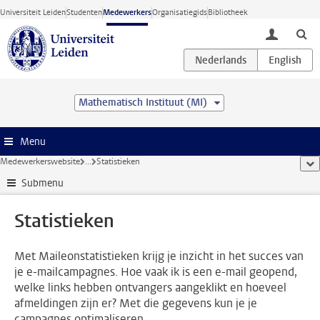
Ga direct naar de inhoud
Universiteit Leiden
Studenten
Medewerkers
Organisatiegids
Bibliotheek
toggle lo
Mathematisch Instituut (MI)
Menu
Medewerkerswebsite
...
Statistieken
too
Submenu
Statistieken
Met Maileonstatistieken krijg je inzicht in het succes van
je e-mailcampagnes. Hoe vaak ik is een e-mail geopend,
welke links hebben ontvangers aangeklikt en hoeveel
afmeldingen zijn er? Met die gegevens kun je je
campagnes optimaliseren.