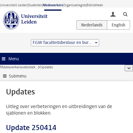
Ga direct naar de inhoud
Universiteit Leiden
Studenten
Medewerkers
Organisatiegids
Bibliotheek
toggle lo
FGW faculteitsbestuur en bureau
Menu
Medewerkerswebsite
...
Updates
too
Submenu
Updates
Uitleg over verbeteringen en uitbreidingen van de
sjablonen en blokken.
Update 250414