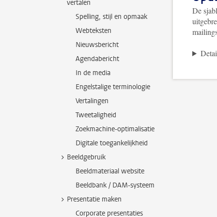
vertalen
De sjab
Spelling, stijl en opmaak
uitgebr
Webteksten
mailings
Nieuwsbericht
Detai
Agendabericht
In de media
Engelstalige terminologie
Vertalingen
Tweetaligheid
Zoekmachine-optimalisatie
Digitale toegankelijkheid
Beeldgebruik
Beeldmateriaal website
Beeldbank / DAM-systeem
Presentatie maken
Corporate presentaties