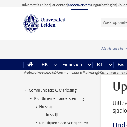
Ga direct naar de inhoud
Universiteit Leiden
Studenten
Medewerkers
Organisatiegids
Biblio
Zoek op onder
Zoekterm
Medewerker
HR
meer HR pagina’s
Financiën
meer Financiën pagi
ICT
meer ICT
Facil
Medewerkerswebsite
Communicatie & Marketing
Richtlijnen en on
Up
Communicatie & Marketing
Richtlijnen en ondersteuning
Uitle
Huisstijl
sjabl
Huisstijl
Richtlijnen voor schrijven en
Upd