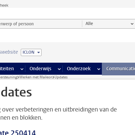
theek
werp of persoon en selecteer categorie
Alle
swebsite
ICLON
na’s
 pagina’s
iteiten
meer Faciliteiten pagina’s
Onderwijs
meer Onderwijs pagina’s
Onderzoek
meer Onderzoek p
Communicati
dersteuning
Werken met Maileon
Updates
dates
g over verbeteringen en uitbreidingen van de
onen en blokken.
ate 250414