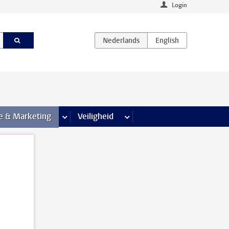
Login
agina’s
e & Marketing
meer Communicatie & Marketing pagina’s
Veiligheid
meer Veiligheid pagina’s