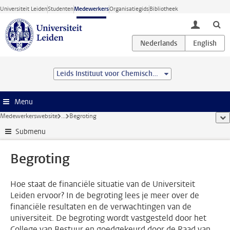
Ga direct naar de inhoud
Universiteit Leiden
Studenten
Medewerkers
Organisatiegids
Bibliotheek
toggle lo
Leids Instituut voor Chemisch Onderzoek (LIC)
Menu
Medewerkerswebsite
...
Begroting
too
Submenu
Begroting
Hoe staat de financiële situatie van de Universiteit
Leiden ervoor? In de begroting lees je meer over de
financiële resultaten en de verwachtingen van de
universiteit. De begroting wordt vastgesteld door het
College van Bestuur en goedgekeurd door de Raad van