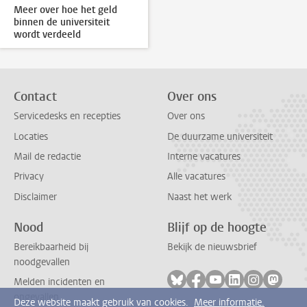
Meer over hoe het geld
binnen de universiteit
wordt verdeeld
Contact
Over ons
Servicedesks en recepties
Over ons
Locaties
De duurzame universiteit
Mail de redactie
Interne vacatures
Privacy
Alle vacatures
Disclaimer
Naast het werk
Nood
Blijf op de hoogte
Bereikbaarheid bij
Bekijk de nieuwsbrief
noodgevallen
Volg ons op bluesky
Volg ons op facebook
Volg ons op youtub
Volg ons op li
Volg ons o
Volg 
Melden incidenten en
ongevallen
Deze website maakt gebruik van cookies.
Meer informatie.