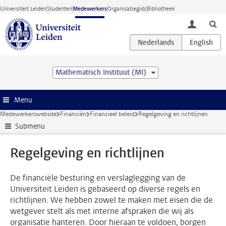
Ga direct naar de inhoud
Universiteit Leiden
Studenten
Medewerkers
Organisatiegids
Bibliotheek
toggle lo
Mathematisch Instituut (MI)
Menu
Medewerkerswebsite
Financiën
Financieel beleid
Regelgeving en richtlijnen
Submenu
Regelgeving en richtlijnen
De financiële besturing en verslaglegging van de
Universiteit Leiden is gebaseerd op diverse regels en
richtlijnen. We hebben zowel te maken met eisen die de
wetgever stelt als met interne afspraken die wij als
organisatie hanteren. Door hieraan te voldoen, borgen