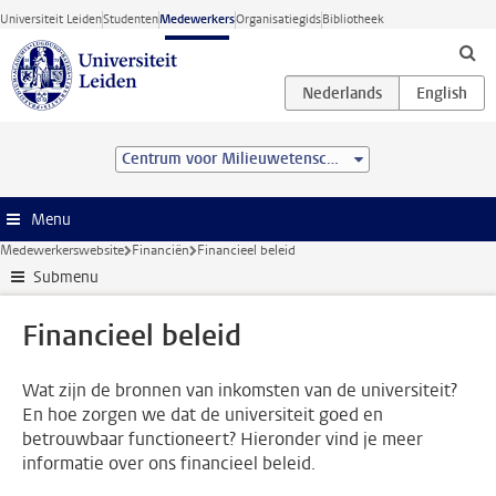
Ga direct naar de inhoud
Universiteit Leiden
Studenten
Medewerkers
Organisatiegids
Bibliotheek
Centrum voor Milieuwetenschappen Leiden (CML)
Menu
Medewerkerswebsite
Financiën
Financieel beleid
Submenu
Financieel beleid
Wat zijn de bronnen van inkomsten van de universiteit?
En hoe zorgen we dat de universiteit goed en
betrouwbaar functioneert? Hieronder vind je meer
informatie over ons financieel beleid.