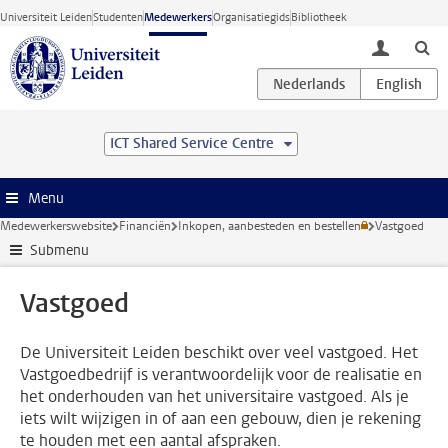
Ga direct naar de inhoud
Universiteit Leiden
Studenten
Medewerkers
Organisatiegids
Bibliotheek
toggle lo
ICT Shared Service Centre
Menu
Medewerkerswebsite
Financiën
Inkopen, aanbesteden en bestellen
Vastgoed
Submenu
Vastgoed
De Universiteit Leiden beschikt over veel vastgoed. Het
Vastgoedbedrijf is verantwoordelijk voor de realisatie en
het onderhouden van het universitaire vastgoed. Als je
iets wilt wijzigen in of aan een gebouw, dien je rekening
te houden met een aantal afspraken.