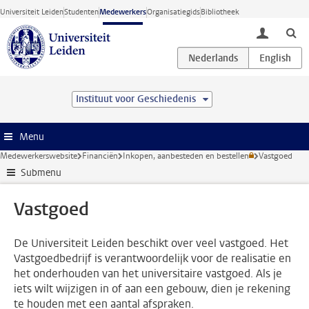
Ga direct naar de inhoud
Universiteit Leiden
Studenten
Medewerkers
Organisatiegids
Bibliotheek
toggle lo
Instituut voor Geschiedenis
Menu
Medewerkerswebsite
Financiën
Inkopen, aanbesteden en bestellen
Vastgoed
Submenu
Vastgoed
De Universiteit Leiden beschikt over veel vastgoed. Het
Vastgoedbedrijf is verantwoordelijk voor de realisatie en
het onderhouden van het universitaire vastgoed. Als je
iets wilt wijzigen in of aan een gebouw, dien je rekening
te houden met een aantal afspraken.