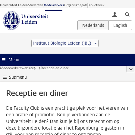
Ga direct naar de inhoud
Universiteit Leiden
Studenten
Medewerkers
Organisatiegids
Bibliotheek
toggle lo
Instituut Biologie Leiden (IBL)
Menu
Medewerkerswebsite
...
Receptie en diner
too
Submenu
Receptie en diner
De Faculty Club is een prachtige plek voor het vieren van
een oratie of promotie. Ben je verbonden aan de
Universiteit Leiden? Dan kun je bij ons terecht om op
deze bijzondere locatie aan het Rapenburg je gasten in
stijl voor een receptie of diner te ontvangen.