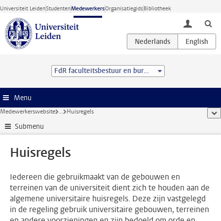
Ga direct naar de inhoud
Universiteit Leiden
Studenten
Medewerkers
Organisatiegids
Bibliotheek
toggle lo
FdR faculteitsbestuur en bureau
Menu
Medewerkerswebsite
...
Huisregels
too
Submenu
Huisregels
Iedereen die gebruikmaakt van de gebouwen en
terreinen van de universiteit dient zich te houden aan de
algemene universitaire huisregels. Deze zijn vastgelegd
in de regeling gebruik universitaire gebouwen, terreinen
en andere voorzieningen en zijn bedoeld om orde en