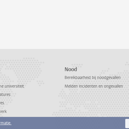
s
Nood
Bereikbaarheid bij noodgevallen
 universiteit
Melden incidenten en ongevallen
atures
res
werk
rmatie.