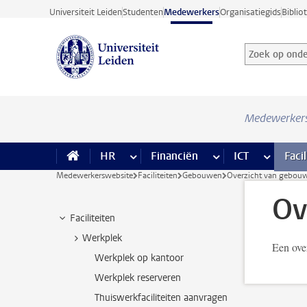
Ga direct naar de inhoud
Universiteit Leiden
Studenten
Medewerkers
Organisatiegids
Biblio
Zoek op onder
Zoekterm
Medewerker
HR
meer HR pagina’s
Financiën
meer Financiën pagi
ICT
meer ICT
Facil
Medewerkerswebsite
Faciliteiten
Gebouwen
Overzicht van gebouw
Ov
Faciliteiten
Werkplek
Een ove
Werkplek op kantoor
Werkplek reserveren
Thuiswerkfaciliteiten aanvragen