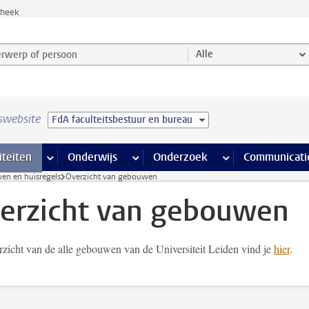
theek
werp of persoon en selecteer categorie
Alle
swebsite
FdA faculteitsbestuur en bureau
na’s
 pagina’s
iteiten
meer Faciliteiten pagina’s
Onderwijs
meer Onderwijs pagina’s
Onderzoek
meer Onderzoek p
Communicati
en en huisregels
Overzicht van gebouwen
erzicht van gebouwen
rzicht van de alle gebouwen van de Universiteit Leiden vind je
hier
.