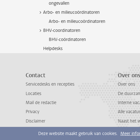
ongevallen
Arbo- en milieucoördinatoren
Arbo- en milieucoördinatoren
BHV-coordinatoren
BHV-coördinatoren
Helpdesks
Contact
Over on
Servicedesks en recepties
Over ons
Locaties
De duurzame
Mail de redactie
Interne vac
Privacy
Alle vacatu
Disclaimer
Naast het 
Deze website maakt gebruik van cookies.
Meer info