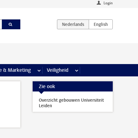
Login
agina’s
e & Marketing
meer Communicatie & Marketing pagina’s
Veiligheid
meer Veiligheid pagina’s
Zie ook
Overzicht gebouwen Universiteit
Leiden