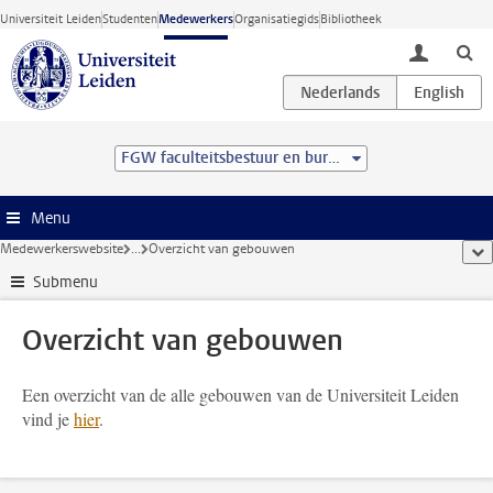
Ga direct naar de inhoud
Universiteit Leiden
Studenten
Medewerkers
Organisatiegids
Bibliotheek
toggle lo
FGW faculteitsbestuur en bureau
Menu
Medewerkerswebsite
...
Overzicht van gebouwen
too
Submenu
Overzicht van gebouwen
Een overzicht van de alle gebouwen van de Universiteit Leiden
vind je
hier
.