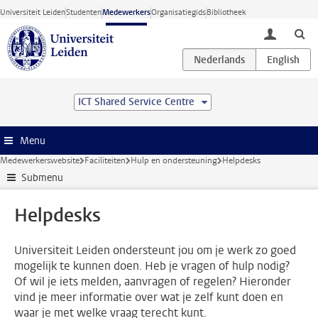
Ga direct naar de inhoud
Universiteit Leiden
Studenten
Medewerkers
Organisatiegids
Bibliotheek
toggle lo
ICT Shared Service Centre
Menu
Medewerkerswebsite
Faciliteiten
Hulp en ondersteuning
Helpdesks
Submenu
Helpdesks
Universiteit Leiden ondersteunt jou om je werk zo goed
mogelijk te kunnen doen. Heb je vragen of hulp nodig?
Of wil je iets melden, aanvragen of regelen? Hieronder
vind je meer informatie over wat je zelf kunt doen en
waar je met welke vraag terecht kunt.