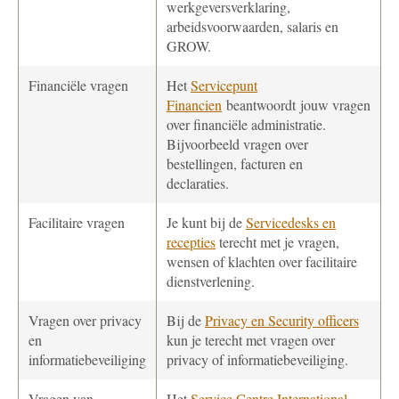
werkgeversverklaring,
arbeidsvoorwaarden, salaris en
GROW.
Financiële vragen
Het
Servicepunt
Financien
beantwoordt jouw vragen
over financiële administratie.
Bijvoorbeeld vragen over
bestellingen, facturen en
declaraties.
Facilitaire vragen
Je kunt bij de
Servicedesks en
recepties
terecht met je vragen,
wensen of klachten over facilitaire
dienstverlening.
Vragen over privacy
Bij de
Privacy en Security officers
en
kun je terecht met vragen over
informatiebeveiliging
privacy of informatiebeveiliging.
Vragen van
Het
Service Centre International