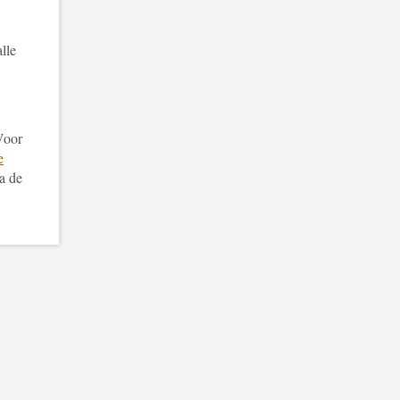
lle
 Voor
e
a de