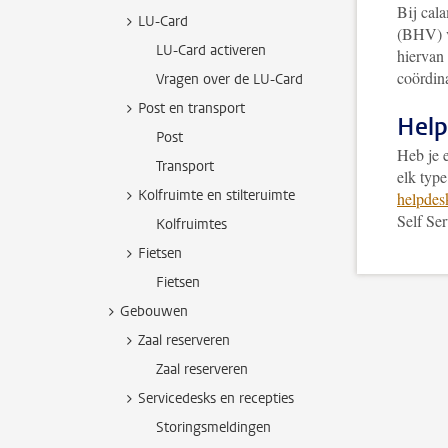
Bij cala
LU-Card
(BHV) v
LU-Card activeren
hiervan 
coördina
Vragen over de LU-Card
Post en transport
Help
Post
Heb je e
Transport
elk type
Kolfruimte en stilteruimte
helpdes
Self Ser
Kolfruimtes
Fietsen
Fietsen
Gebouwen
Zaal reserveren
Zaal reserveren
Servicedesks en recepties
Storingsmeldingen