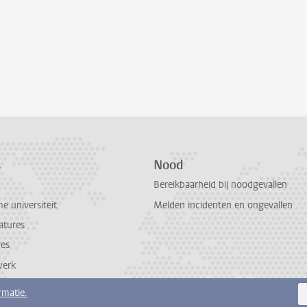
s
Nood
Bereikbaarheid bij noodgevallen
 universiteit
Melden incidenten en ongevallen
atures
res
werk
rmatie.