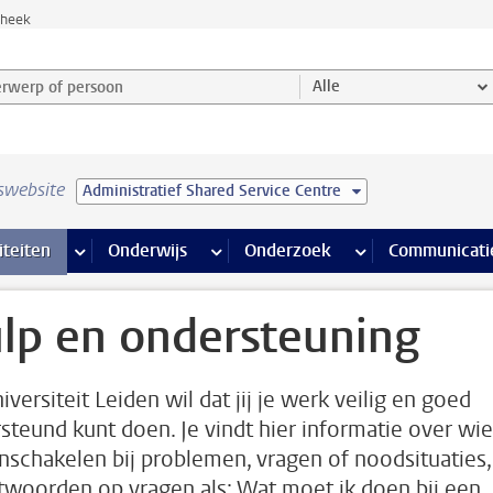
theek
werp of persoon en selecteer categorie
Alle
swebsite
Administratief Shared Service Centre
na’s
 pagina’s
iteiten
meer Faciliteiten pagina’s
Onderwijs
meer Onderwijs pagina’s
Onderzoek
meer Onderzoek p
Communicati
lp en ondersteuning
versiteit Leiden wil dat jij je werk veilig en goed
steund kunt doen. Je vindt hier informatie over wie
inschakelen bij problemen, vragen of noodsituaties,
twoorden op vragen als: Wat moet ik doen bij een