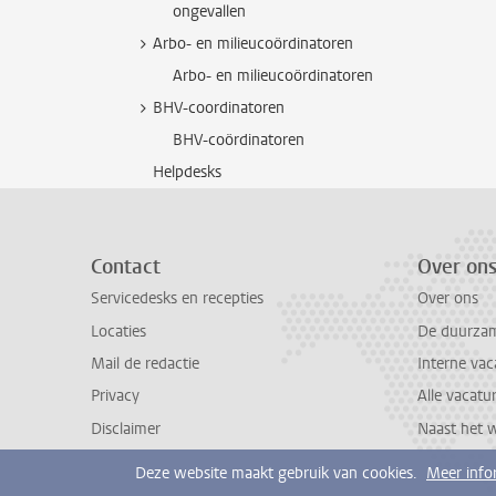
ongevallen
Arbo- en milieucoördinatoren
Arbo- en milieucoördinatoren
BHV-coordinatoren
BHV-coördinatoren
Helpdesks
Contact
Over on
Servicedesks en recepties
Over ons
Locaties
De duurzame
Mail de redactie
Interne vac
Privacy
Alle vacatu
Disclaimer
Naast het 
Deze website maakt gebruik van cookies.
Meer info