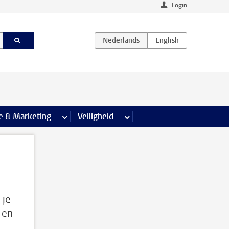
Login
agina’s
e & Marketing
meer Communicatie & Marketing pagina’s
Veiligheid
meer Veiligheid pagina’s
 je
 en