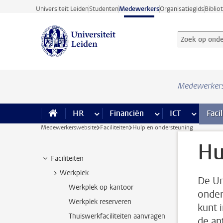
Ga direct naar de inhoud
Universiteit Leiden
Studenten
Medewerkers
Organisatiegids
Biblio
Zoek op onder
Zoekterm
Medewerker
HR
meer HR pagina’s
Financiën
meer Financiën pagi
ICT
meer ICT
Facil
Medewerkerswebsite
Faciliteiten
Hulp en ondersteuning
Hu
Faciliteiten
Werkplek
De Uni
Werkplek op kantoor
onder
Werkplek reserveren
kunt 
Thuiswerkfaciliteiten aanvragen
de an