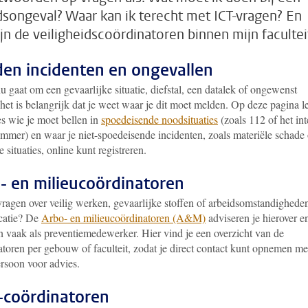
dsongeval? Waar kan ik terecht met ICT-vragen? En
ijn de veiligheidscoördinatoren binnen mijn facultei
en incidenten en ongevallen
u gaat om een gevaarlijke situatie, diefstal, een datalek of ongewenst
het is belangrijk dat je weet waar je dit moet melden. Op deze pagina l
es wie je moet bellen in
spoedeisende noodsituaties
(zoals 112 of het in
mmer) en waar je niet-spoedeisende incidenten, zoals materiële schade 
e situaties, online kunt registreren.
- en milieucoördinatoren
vragen over veilig werken, gevaarlijke stoffen of arbeidsomstandighede
catie? De
Arbo- en milieucoördinatoren (A&M)
adviseren je hierover e
n vaak als preventiemedewerker. Hier vind je een overzicht van de
toren per gebouw of faculteit, zodat je direct contact kunt opnemen me
ersoon voor advies.
coördinatoren