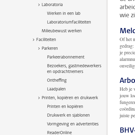
Laboratoria
arbei
Werken in een lab
wie z
Laboratoriumfaciliteiten
Meld
Milieubewust werken
Of het n
Faciliteiten
gedrag: 
Parkeren
je preci
Parkeerabonnement
alarmnu
onveilig
Bezoekers, gastmedewerkers
en opdrachtnemers
Arbo
Ontheffing
Heb je 
Laadpalen
jouw lo
Printen, kopiëren en drukwerk
fungere
Printen en kopiëren
coördina
juiste p
Drukwerk en sjablonen
Vormgeving en advertenties
BHV-
ReaderOnline