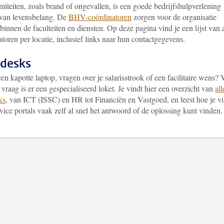
miteiten, zoals brand of ongevallen, is een goede bedrijfshulpverlening
an levensbelang. De
BHV-coördinatoren
zorgen voor de organisatie
binnen de faculteiten en diensten. Op deze pagina vind je een lijst van a
toren per locatie, inclusief links naar hun contactgegevens.
desks
en kapotte laptop, vragen over je salarisstrook of een facilitaire wens?
 vraag is er een gespecialiseerd loket. Je vindt hier een overzicht van
all
ks
, van ICT (ISSC) en HR tot Financiën en Vastgoed, en leest hoe je vi
vice portals vaak zelf al snel het antwoord of de oplossing kunt vinden.