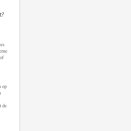
t?
ees
terne
of
n op
n
t de