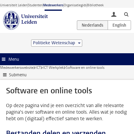
Ga direct naar de inhoud
Universiteit Leiden
Studenten
Medewerkers
Organisatiegids
Bibliotheek
toggle lo
Politieke Wetenschap
Menu
Medewerkerswebsite
ICT
ICT Werkplek
Software en online tools
Submenu
Software en online tools
Op deze pagina vind je een overzicht van alle relevante
pagina's over software en online tools. Alles wat je nodig
hebt om (digitaal) effectief samen te werken.
Bestanden delen en verzenden