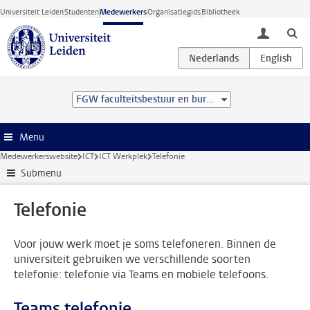
Ga direct naar de inhoud
Universiteit Leiden
Studenten
Medewerkers
Organisatiegids
Bibliotheek
toggle lo
FGW faculteitsbestuur en bureau
Menu
Medewerkerswebsite
ICT
ICT Werkplek
Telefonie
Submenu
Telefonie
Voor jouw werk moet je soms telefoneren. Binnen de
universiteit gebruiken we verschillende soorten
telefonie: telefonie via Teams en mobiele telefoons.
Teams telefonie