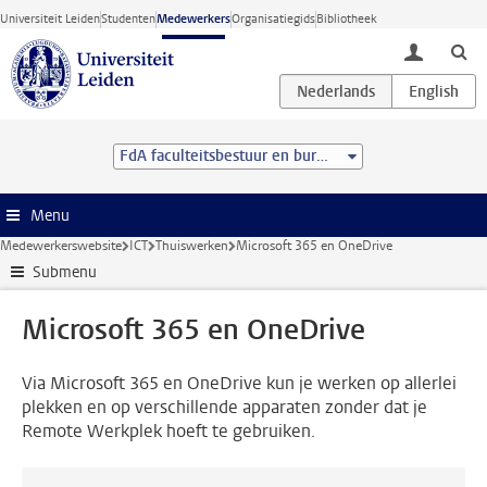
Ga direct naar de inhoud
Universiteit Leiden
Studenten
Medewerkers
Organisatiegids
Bibliotheek
toggle lo
FdA faculteitsbestuur en bureau
Menu
Medewerkerswebsite
ICT
Thuiswerken
Microsoft 365 en OneDrive
Submenu
Microsoft 365 en OneDrive
Via Microsoft 365 en OneDrive kun je werken op allerlei
plekken en op verschillende apparaten zonder dat je
Remote Werkplek hoeft te gebruiken.