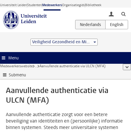
Ga direct naar de inhoud
Universiteit Leiden
Studenten
Medewerkers
Organisatiegids
Bibliotheek
toggle lo
Veiligheid Gezondheid en Milieu
Menu
Medewerkerswebsite
...
Aanvullende authenticatie via ULCN (MFA)
too
Submenu
Aanvullende authenticatie via
ULCN (MFA)
Aanvullende authenticatie zorgt voor een betere
beveiliging van identiteiten en (persoonlijke) informatie
binnen systemen. Steeds meer universitaire systemen