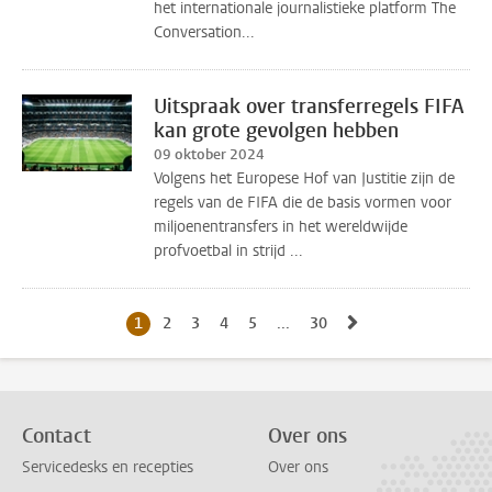
het internationale journalistieke platform The
Conversation...
Uitspraak over transferregels FIFA
kan grote gevolgen hebben
09 oktober 2024
Volgens het Europese Hof van Justitie zijn de
regels van de FIFA die de basis vormen voor
miljoenentransfers in het wereldwijde
profvoetbal in strijd ...
Naar volgende pag
1
Huidige pagina, pagina
2
Naar pagina
3
Naar pagina
4
Naar pagina
5
Naar pagina
...
30
Naar laatste pagina, pagi
Contact
Over ons
Servicedesks en recepties
Over ons