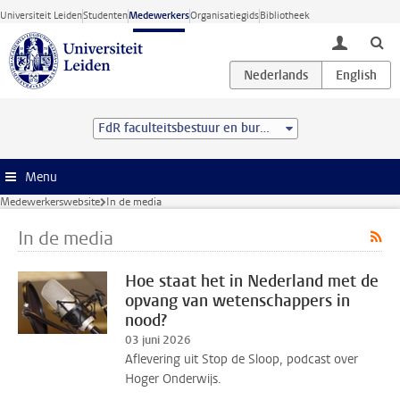
Ga direct naar de inhoud
Universiteit Leiden
Studenten
Medewerkers
Organisatiegids
Bibliotheek
toggle lo
FdR faculteitsbestuur en bureau
Menu
Medewerkerswebsite
In de media
In de media
Hoe staat het in Nederland met de
opvang van wetenschappers in
nood?
03 juni 2026
Aflevering uit Stop de Sloop, podcast over
Hoger Onderwijs.