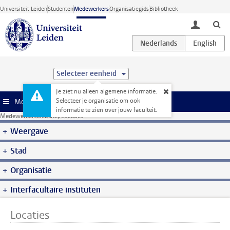
Ga direct naar de inhoud
Universiteit Leiden
Studenten
Medewerkers
Organisatiegids
Bibliotheek
toggle lo
Selecteer eenheid
Je ziet nu alleen algemene informatie.
Selecteer je organisatie om ook
Menu
informatie te zien over jouw faculteit.
Medewerkerswebsite
Locaties
Weergave
Stad
Organisatie
Interfacultaire instituten
Locaties