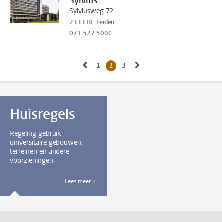
Sylvius
Sylviusweg 72
2333 BE Leiden
071 527 5000
Naar vorige pagina, pagina 1
Naar volgende pagina, p
1
Naar pagina
2
Huidige pagina, pagina
3
Naar pagina
Huisregels
Regeling gebruik
universitaire gebouwen,
terreinen en andere
voorzieningen
Lees meer