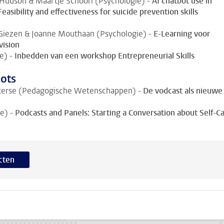
Hudson & Maartje Schoorl (Psychologie) -
AI chatbot use in
 Feasibility and effectiveness for suicide prevention skills
 Giezen & Joanne Mouthaan (Psychologie) -
E-Learning voor
vision
e) -
Inbedden van een workshop Entrepreneurial Skills
oots
ieterse (Pedagogische Wetenschappen) -
De vodcast als nieuwe
ie) -
Podcasts and Panels: Starting a Conversation about Self-C
cten
pp
todon