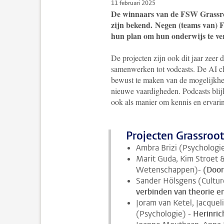
11 februari 2025
De winnaars van de FSW Grassroo
zijn bekend.
Negen (teams van) F
hun plan om hun onderwijs te ve
De projecten zijn ook dit jaar zeer 
samenwerken tot vodcasts. De AI cha
bewust te maken van de mogelijkhed
nieuwe vaardigheden. Podcasts blijk
ook als manier om kennis en ervari
Projecten Grassroot
Ambra Brizi (Psychologie
Marit Guda, Kim Stroet 
Wetenschappen)
-
(Door
Sander Hölsgens (Cultur
verbinden van theorie en
Joram van Ketel, Jacquel
(Psychologie) -
Herinric