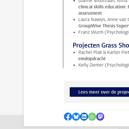
Joanne Mouthaan, Anna 
clinical skills education:
assessment
Laura Nawijn, Anne van
GroupWise Thesis Super
Franz Wurm (Psychologi
Projecten Grass Sh
Rachel Plak & Karlijn P
eindopdracht
Kelly Ziemer (Psycholog
Lees meer over de proje
Delen op Facebook
Delen via Bluesky
Delen op LinkedIn
Delen via WhatsA
Delen via Mas