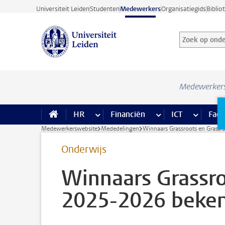
Ga direct naar de inhoud
Universiteit Leiden
Studenten
Medewerkers
Organisatiegids
Biblio
Zoek op onder
Zoekterm
Medewerker
HR
meer HR pagina’s
Financiën
meer Financiën pagi
ICT
meer ICT
Facil
Medewerkerswebsite
Mededelingen
Winnaars Grassroots en Grass
Onderwijs
Winnaars Grassro
2025-2026 beke