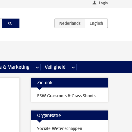
Login
agina’s
e & Marketing
meer Communicatie & Marketing pagina’s
Veiligheid
meer Veiligheid pagina’s
Zie ook
FSW Grassroots & Grass Shoots
Organisatie
Sociale Wetenschappen