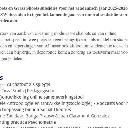
ts en Grass Shoots subsidies voor het academisch jaar 2025-2026
SW docenten krijgen het komende jaar een innovatiesubsidie voor
rnieuwen.
divers van aard: van e-learning modules tot chatbots en van online
tbot speelt in twee projecten een belangrijke rol: als middel om stude
en en beperkingen van AI, maar ook als tool om studenten te toetsen 
en een blijvertje, in deze ronde komen ze terug als toetsvorm maar voo
ngen te delen.
s
) -
AI chatbot als spiegel
& Tirza Smits (Pedagogische
)ontwikkeling online samenwerkingstool
ele Antropologie en Ontwikkelingssociologie) -
Podcasts voor 
 toepassing binnen Social Theories
ine Zadelaar, Bunga Pratiwi & Juan Claramunt Gonzalez
hting practica Psychometrie