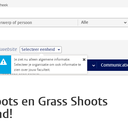
theek
werp of persoon en selecteer categorie
Alle
swebsite
Selecteer eenheid
Je ziet nu alleen algemene informatie.
na’s
 pagina’s
iteiten
meer Faciliteiten pagina’s
Onderwijs
meer Onderwijs pagina’s
Onderzoek
meer Onderzoek p
Communicati
Selecteer je organisatie om ook informatie te
zien over jouw faculteit.
 Shoots 2025-2026 bekend!
ots en Grass Shoots
nd!