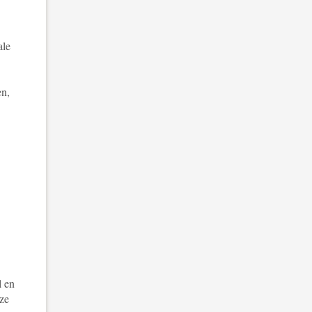
ale
en,
l en
nze