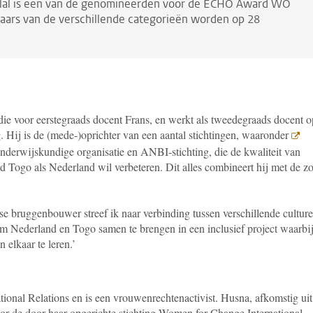
alal is een van de genomineerden voor de ECHO Award WO
naars van de verschillende
categorieën
worden op 28
die voor eerstegraads docent Frans, en werkt als tweedegraads docent o
. Hij is de (mede-)oprichter van een aantal stichtingen, waaronder
 onderwijskundige organisatie en ANBI-stichting, die de kwaliteit van
d Togo als Nederland wil verbeteren. Dit alles combineert hij met de z
e bruggenbouwer streef ik naar verbinding tussen verschillende cultur
m Nederland en Togo samen te brengen in een inclusief project waarbi
elkaar te leren.’
ational Relations
en is een vrouwenrechtenactivist. Husna, afkomstig uit
or de door haar opgerichte stichting Women for Change International,