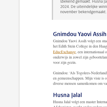
sbekend gemaakt. Husna J
2024. De uiteindelijke win
november bekendgemaakt.
Gnimdou Yaovi Assih
Gnimdou
Yaovi Assih
volgt een stu
het Edith Stein College in den Haag
EducExchange
, een internationaal
onderwijs in zowel zijn geboortelan
voor zijn gezin.
Gnimdou:
‘Als Togolees-Nederlands
en gemeenschappen. Mijn visie is o
diverse mensen samenkomen om van 
Husna Jalal
Husna Jalal
volgt een master
Intern
Afghanistan, werkt onder andere vo