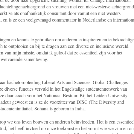
luchtelingenachtergrond en vrouwen met een niet-westerse achtergrond
kt ze als onafhankelijk consultant door vanuit een niet-westers
n, en is ze een veelgevraagd commentator in Nederlandse en internation
ringen en kennis te gebruiken om anderen te inspireren en te bekrachtig
h te ontplooien en bij te dragen aan een diverse en inclusieve wereld.
rn van mijn missie, omdat ik geloof dat ze essentieel zijn voor het
welvarende samenleving.’
aar bacheloropleiding Liberal Arts and Sciences: Global Challenges
ze diverse functies vervuld in het Engelstalige studentennetwerk van
 daar coach voor het Nationaal Bestuur. Bij het Leiden University
adeur geweest en is ze de voorzitter van DISC (The Diversity and
udenteninitiatief. Sohana is geboren in India.
rop we ons leven bouwen en anderen beïnvloeden. Het is een essentiee
tijd, het heeft invloed op onze toekomst en het vormt wie we zijn en o