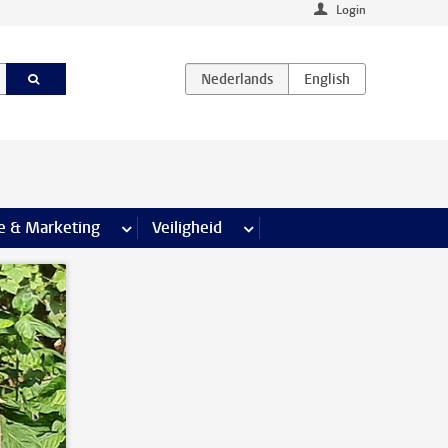
Login
agina’s
e & Marketing
meer Communicatie & Marketing pagina’s
Veiligheid
meer Veiligheid pagina’s