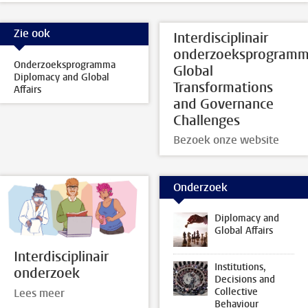
Zie ook
Interdisciplinair
onderzoeksprogram
Onderzoeksprogramma
Global
Diplomacy and Global
Transformations
Affairs
and Governance
Challenges
Bezoek onze website
Onderzoek
Diplomacy and
Global Affairs
Interdisciplinair
Institutions,
onderzoek
Decisions and
Collective
Lees meer
Behaviour