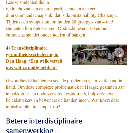
Leidse studenten die in
opdracht van een externe partij sleutelen aan een
duurzaamheidsvraagstuk: dat is de Sustainability Challenge.
Tijdens een symposium onthulden 28 groepjes van 4 of 5
studenten hun oplossingen. Opdrachtgevers staken hun
enthousiasme niet onder stoelen of banken.
Transdisciplinaire
4)
vergro
gezondheidsverbetering in
Den Haag: ‘Een wijk vertelt
óns wat ze nodig hebben’
Gezondheidsklachten en sociale problemen gaan vaak hand in
hand. Om deze complexe problematiek in Haagse gezinnen aan
te pakken, slaan onderzoekers, bestuurders, hulpverleners,
beleidsmakers én bewoners de handen ineen. Wat levert deze
transdisciplinaire aanpak op?
Betere interdisciplinaire
samenwerking