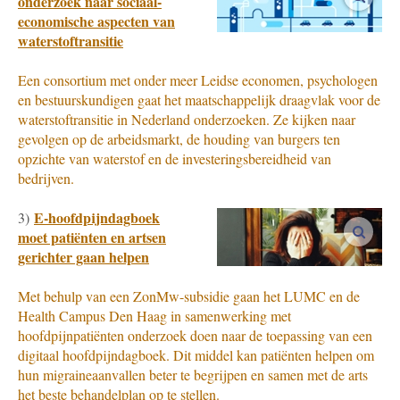
onderzoek naar sociaal-
economische aspecten van
waterstoftransitie
Een consortium met onder meer Leidse economen, psychologen
en bestuurskundigen gaat het maatschappelijk draagvlak voor de
waterstoftransitie in Nederland onderzoeken. Ze kijken naar
gevolgen op de arbeidsmarkt, de houding van burgers ten
opzichte van waterstof en de investeringsbereidheid van
bedrijven.
E-hoofdpijndagboek
3)
vergro
moet patiënten en artsen
gerichter gaan helpen
Met behulp van een ZonMw-subsidie gaan het LUMC en de
Health Campus Den Haag in samenwerking met
hoofdpijnpatiënten onderzoek doen naar de toepassing van een
digitaal hoofdpijndagboek. Dit middel kan patiënten helpen om
hun migraineaanvallen beter te begrijpen en samen met de arts
het beste behandelplan op te stellen.