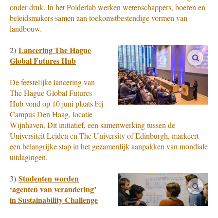
onder druk. In het Polderlab werken wetenschappers, boeren en
beleidsmakers samen aan toekomstbestendige vormen van
landbouw.
Lancering The Hague
2)
vergro
Global Futures Hub
De feestelijke lancering van
The Hague Global Futures
Hub vond op 10 juni plaats bij
Campus Den Haag, locatie
Wijnhaven. Dit initiatief, een samenwerking tussen de
Universiteit Leiden en The University of Edinburgh, markeert
een belangrijke stap in het gezamenlijk aanpakken van mondiale
uitdagingen.
Studenten worden
3)
vergro
‘agenten van verandering’
in Sustainability Challenge