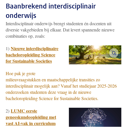
Baanbrekend interdisciplinair
onderwijs
Interdisciplinair onderwijs brengt studenten én docenten uit
diversie vakgebieden bij elkaar. Dat levert spannende nieuwe
combinaties op, zoals:
Nieuwe interdisciplinaire
1)
vergro
bacheloropleiding Science
for Sustainable Societies
Hoe pak je grote
milieuvraagstukken en maatschappelijke transities zo
interdisciplinair mogelijk aan? Vanaf het studiejaar 2025-2026
onderzoeken studenten deze vraag in de nieuwe
bacheloropleiding Science for Sustainable Societies.
LUMC eerste
2)
geneeskundeopleiding met
vast AI-vak in curriculum