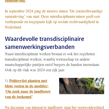
samenleving’
In september 2024 ging de nieuwe minor ‘De (on)rechtvaardige
samenleving’ van start. Deze interdisciplinaire minor geeft een
verdiepende en toegepaste kijk op sociale rechtvaardigheid in
Nederland.
Waardevolle transdisciplinaire
samenwerkingsverbanden
Naast interdisciplinair werken bestaat er ook het zogeheten
transdisciplinair werken, waarbij wetenschap en andere
maatschappelijke partijen en/of burgers de handen ineenslaan.
Ook op dit vlak was 2024 een rijk jaar:
Polderrijst planten met
1)
vergro
blote voeten in de modder:
‘Op zoek naar de landbouw
van de toekomst’
Na decennia van intensieve landbouw staat het veenweidegebied