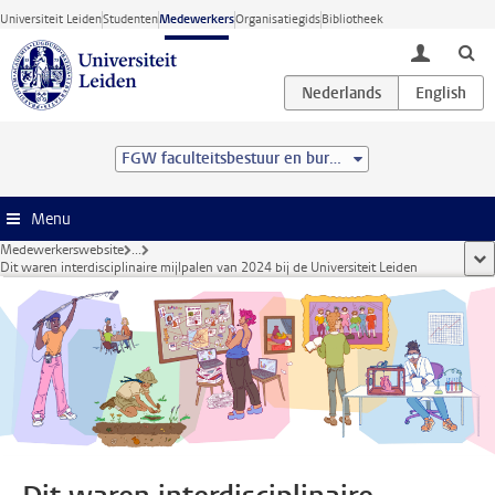
Ga direct naar de inhoud
Universiteit Leiden
Studenten
Medewerkers
Organisatiegids
Bibliotheek
toggle lo
FGW faculteitsbestuur en bureau
Menu
Medewerkerswebsite
...
too
Dit waren interdisciplinaire mijlpalen van 2024 bij de Universiteit Leiden