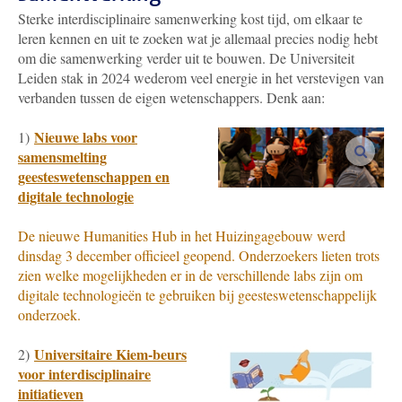
Sterke interdisciplinaire samenwerking kost tijd, om elkaar te
leren kennen en uit te zoeken wat je allemaal precies nodig hebt
om die samenwerking verder uit te bouwen. De Universiteit
Leiden stak in 2024 wederom veel energie in het verstevigen van
verbanden tussen de eigen wetenschappers. Denk aan:
Nieuwe labs voor
1)
vergro
samensmelting
geesteswetenschappen en
digitale technologie
De nieuwe Humanities Hub in het Huizingagebouw werd
dinsdag 3 december officieel geopend. Onderzoekers lieten trots
zien welke mogelijkheden er in de verschillende labs zijn om
digitale technologieën te gebruiken bij geesteswetenschappelijk
onderzoek.
Universitaire Kiem-beurs
2)
voor interdisciplinaire
initiatieven