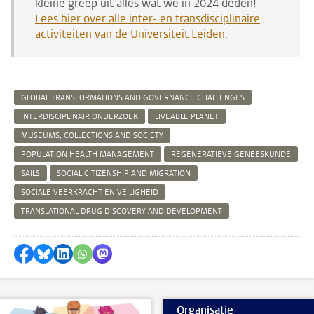
kleine greep uit alles wat we in 2024 deden!
Lees hier over alle inter- en transdisciplinaire
activiteiten van de Universiteit Leiden.
GLOBAL TRANSFORMATIONS AND GOVERNANCE CHALLENGES
INTERDISCIPLINAIR ONDERZOEK
LIVEABLE PLANET
MUSEUMS, COLLECTIONS AND SOCIETY
POPULATION HEALTH MANAGEMENT
REGENERATIEVE GENEESKUNDE
SAILS
SOCIAL CITIZENSHIP AND MIGRATION
SOCIALE VEERKRACHT EN VEILIGHEID
TRANSLATIONAL DRUG DISCOVERY AND DEVELOPMENT
Delen op Facebook
Delen via Bluesky
Delen op LinkedIn
Delen via WhatsApp
Delen via Mastodon
Organisatie