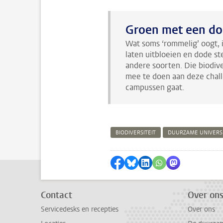
Groen met een do
Wat soms ‘rommelig’ oogt, 
laten uitbloeien en dode st
andere soorten. Die biodiver
mee te doen aan deze chal
campussen gaat.
BIODIVERSITEIT
DUURZAME UNIVERSI
Delen op Facebook
Delen via Bluesky
Delen op LinkedIn
Delen via WhatsA
Delen via Mas
Contact
Over on
Servicedesks en recepties
Over ons