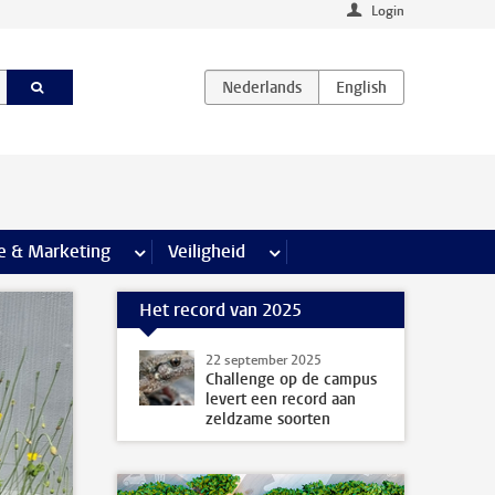
Login
agina’s
e & Marketing
meer Communicatie & Marketing pagina’s
Veiligheid
meer Veiligheid pagina’s
Het record van 2025
22 september 2025
Challenge op de campus
levert een record aan
zeldzame soorten