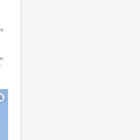
en
rs
e
vergroot afbeeldingen