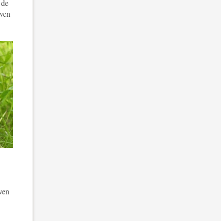
 de
even
ven