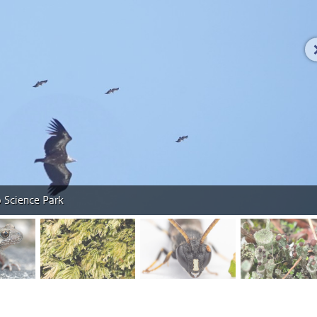
o Science Park
beelding 2
afbeelding 3
afbeelding 4
afbeel