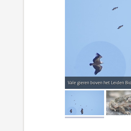
Vale gieren boven het Leiden Bi
afbeelding 1
af