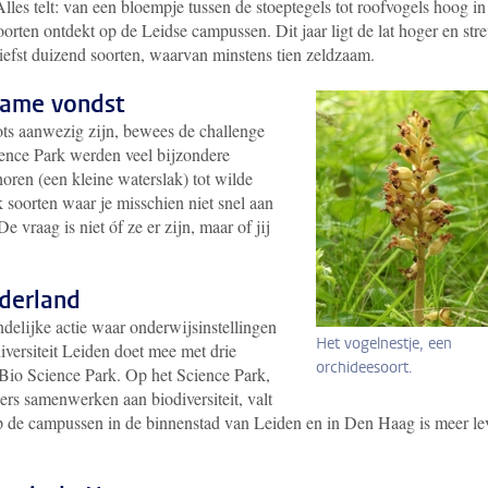
lles telt: van een bloempje tussen de stoeptegels tot roofvogels hoog in
oorten ontdekt op de Leidse campussen. Dit jaar ligt de lat hoger en str
liefst duizend
soorten, waarvan minstens
tien zeldzaam.
dzame vondst
ts aanwezig zijn, bewees de challenge
ience Park werden veel bijzondere
horen (een kleine waterslak) tot wilde
 soorten waar je misschien niet snel aan
 vraag is niet óf ze er zijn, maar of jij
ederland
ndelijke actie waar onderwijsinstellingen
Het vogelnestje, een
versiteit Leiden doet mee met drie
orchideesoort.
 Bio Science Park.
Op
het Science Park,
ers samenwerken aan biodiversiteit, valt
p de campussen in de binnenstad van Leiden en in Den Haag is meer le