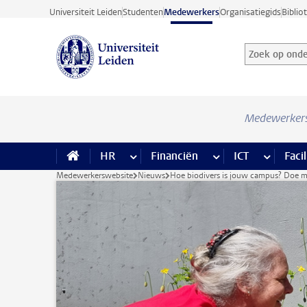
Ga direct naar de inhoud
Universiteit Leiden
Studenten
Medewerkers
Organisatiegids
Biblio
Zoek op onder
Zoekterm
Medewerker
HR
meer HR pagina’s
Financiën
meer Financiën pagi
ICT
meer ICT
Facil
Medewerkerswebsite
Nieuws
Hoe biodivers is jouw campus? Doe me