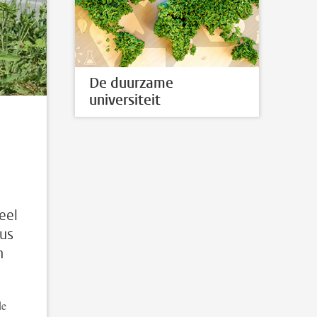
De duurzame
universiteit
eel
pus
n
de