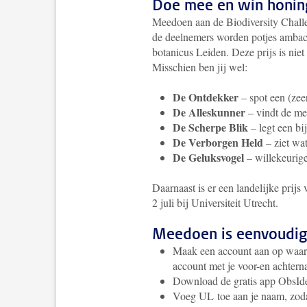
Doe mee en win honing
Meedoen aan de Biodiversity Challe
de deelnemers worden potjes ambach
botanicus Leiden. Deze prijs is niet
Misschien ben jij wel:
De Ontdekker
– spot een (zee
De Alleskunner
– vindt de mee
De Scherpe Blik
– legt een b
De Verborgen Held
– ziet wa
De Geluksvogel
– willekeurig
Daarnaast is er een landelijke prijs 
2 juli bij Universiteit Utrecht.
Meedoen is eenvoudig 
Maak een account aan op waar
account met je voor-en achter
Download de gratis app ObsIde
Voeg UL toe aan je naam, zodat 