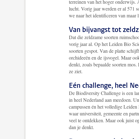
terreinen van het hoger onderwijs. A
lucht. Vorig jaar werden er al 571 s
we
naar het identificeren van maar 
Van bijvangst tot zel
Dat die zeldzame soorten ruimschoo
vorig jaar al. Op het Leiden Bio Sc
soorten gespot. Van de platte schijf
orchideeën en de ijsvogel. Maar ook
denkt, zoals bepaalde soorten mos. De
ze ziet.
Eén challenge, heel N
De Biodiversity Challenge is een la
in heel Nederland aan meedoen. Uni
campussen én het volledige Leiden
waar universiteit, gemeente en partn
veel te ontdekken. Maar ook
juist
o
dan je denkt.