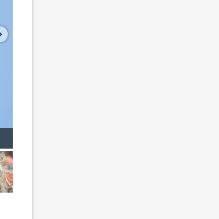
volgende afbeelding
ding 5