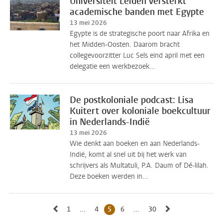
Universiteit Leiden versterkt
academische banden met Egypte
13 mei 2026
Egypte is de strategische poort naar Afrika en
het Midden-Oosten. Daarom bracht
collegevoorzitter Luc Sels eind april met een
delegatie een werkbezoek...
De postkoloniale podcast: Lisa
Kuitert over koloniale boekcultuur
in Nederlands-Indië
13 mei 2026
Wie denkt aan boeken en aan Nederlands-
Indië, komt al snel uit bij het werk van
schrijvers als Multatuli, P.A. Daum of Dé-lilah.
Deze boeken werden in...
Naar vorige pagina, pagina 4
Naar volgende 
1
Naar eerste pagina, pagina
...
4
Naar pagina
5
Huidige pagina, pagina
6
Naar pagina
...
30
Naar laatste pagina, p