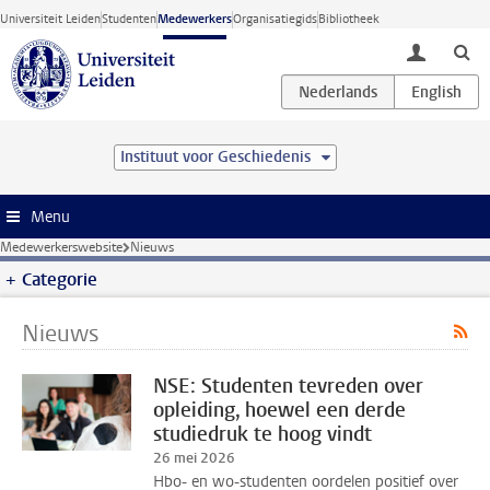
Ga direct naar de inhoud
Universiteit Leiden
Studenten
Medewerkers
Organisatiegids
Bibliotheek
toggle lo
Instituut voor Geschiedenis
Menu
Medewerkerswebsite
Nieuws
Categorie
Nieuws
NSE: Studenten tevreden over
opleiding, hoewel een derde
studiedruk te hoog vindt
26 mei 2026
Hbo- en wo-studenten oordelen positief over