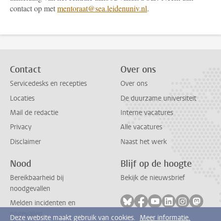
contact op met
mentoraat@sea.leidenuniv.nl
.
Contact
Over ons
Servicedesks en recepties
Over ons
Locaties
De duurzame universiteit
Mail de redactie
Interne vacatures
Privacy
Alle vacatures
Disclaimer
Naast het werk
Nood
Blijf op de hoogte
Bereikbaarheid bij
Bekijk de nieuwsbrief
noodgevallen
Volg ons op bluesky
Volg ons op facebook
Volg ons op youtub
Volg ons op li
Volg ons o
Volg 
Melden incidenten en
ongevallen
Deze website maakt gebruik van cookies.
Meer informatie.