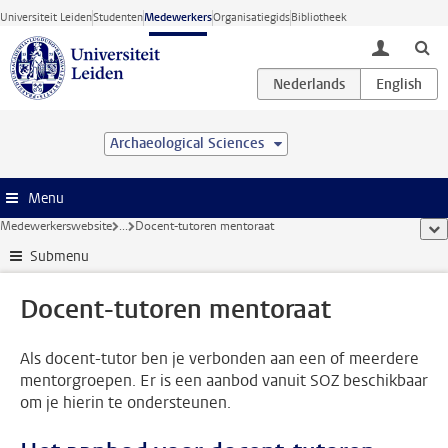
Ga direct naar de inhoud
Universiteit Leiden
Studenten
Medewerkers
Organisatiegids
Bibliotheek
toggle lo
Archaeological Sciences
Menu
Medewerkerswebsite
...
Docent-tutoren mentoraat
too
Submenu
Docent-tutoren mentoraat
Als docent-tutor ben je verbonden aan een of meerdere
mentorgroepen. Er is een aanbod vanuit SOZ beschikbaar
om je hierin te ondersteunen.