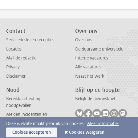
Contact
Over ons
Servicedesks en recepties
Over ons
Locaties
De duurzame universiteit
Mail de redactie
Interne vacatures
Privacy
Alle vacatures
Disclaimer
Naast het werk
Nood
Blijf op de hoogte
Bereikbaarheid bij
Bekijk de nieuwsbrief
noodgevallen
Volg ons op bluesky
Volg ons op facebook
Volg ons op youtub
Volg ons op li
Volg ons o
Volg 
Melden incidenten en
ongevallen
Deze website maakt gebruik van cookies.
Meer informatie.
Cookies accepteren
Cookies weigeren