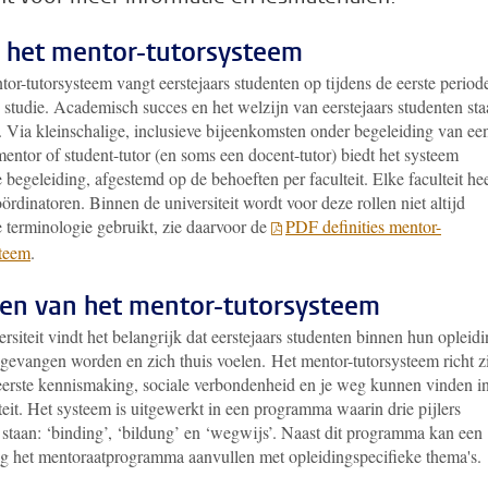
 het mentor-tutorsysteem
or-tutorsysteem vangt eerstejaars studenten op tijdens de eerste period
 studie. Academisch succes en het welzijn van eerstejaars studenten st
. Via kleinschalige, inclusieve bijeenkomsten onder begeleiding van ee
entor of student-tutor (en soms een docent-tutor) biedt het systeem
e begeleiding, afgestemd op de behoeften per faculteit. Elke faculteit hee
ördinatoren. Binnen de universiteit wordt voor deze rollen niet altijd
e terminologie gebruikt, zie daarvoor de
PDF definities mentor-
steem
.
en van het mentor-tutorsysteem
rsiteit vindt het belangrijk dat eerstejaars studenten binnen hun opleid
gevangen worden en zich thuis voelen. Het mentor-tutorsysteem richt z
eerste kennismaking, sociale verbondenheid en je weg kunnen vinden i
teit. Het systeem is uitgewerkt in een programma waarin drie pijlers
 staan: ‘binding’, ‘bildung’ en ‘wegwijs’. Naast dit programma kan een
ng het mentoraatprogramma aanvullen met opleidingspecifieke thema's.