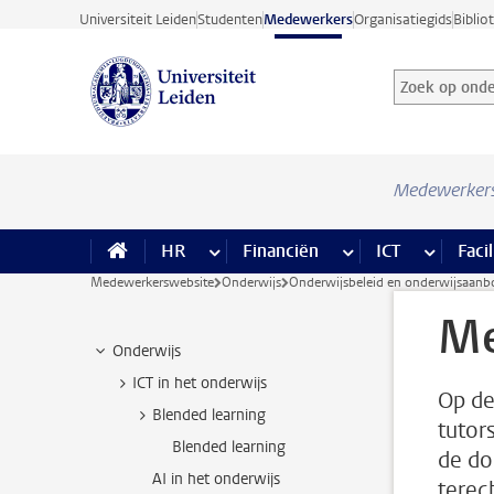
Ga direct naar de inhoud
Universiteit Leiden
Studenten
Medewerkers
Organisatiegids
Biblio
Zoek op onder
Zoekterm
Medewerker
HR
meer HR pagina’s
Financiën
meer Financiën pagi
ICT
meer ICT
Facil
Medewerkerswebsite
Onderwijs
Onderwijsbeleid en onderwijsaanb
Me
Onderwijs
ICT in het onderwijs
Op de
Blended learning
tutor
Blended learning
de do
AI in het onderwijs
terec