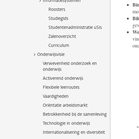
Informatiesystemen
Bi
Roosters
med
Bi
Studiegids
gev
Studentenadministratie uSis
We
Zalenoverzicht
vin
ond
Curriculum
Onderwijsvisie
Verwevenheid onderzoek en
onderwijs
Activerend onderwijs
Flexibele leerroutes
Vaardigheden
Oriëntatie arbeidsmarkt
Betrokkenheid bij de samenleving
Technologie in onderwijs
Internationalisering en diversiteit