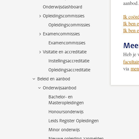
aanbod.
Onderwijsdashboard
Opleidingscommissies
Ik coör
Ik ben e
Opleidingscommissies
Ik ben e
Examencommissies
Examencommissies
Meer
Visitatie en accreditatie
Heb je 
Instellingsaccreditatie
facultai
via
ment
Opleidingsaccreditatie
Beleid en aanbod
Onderwijsaanbod
Bachelor- en
Masteropleidingen
Honoursonderwijs
Leids Register Opleidingen
Minor onderwijs
Nieuwe opleiding aanmelden