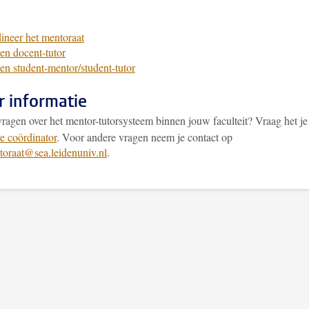
dineer het mentoraat
en docent-tutor
en student-mentor/student-tutor
 informatie
vragen over het mentor-tutorsysteem binnen jouw faculteit? Vraag het j
re coördinator
. Voor andere vragen neem je contact op
oraat@sea.leidenuniv.nl
.