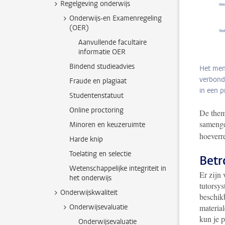
Regelgeving onderwijs
Onderwijs-en Examenregeling
(OER)
Aanvullende facultaire
informatie OER
Bindend studieadvies
Het ment
verbonde
Fraude en plagiaat
in een p
Studentenstatuut
Online proctoring
De them
samenge
Minoren en keuzeruimte
hoeverr
Harde knip
Toelating en selectie
Betr
Wetenschappelijke integriteit in
Er zijn 
het onderwijs
tutorsy
Onderwijskwaliteit
beschikb
Onderwijsevaluatie
materia
kun je 
Onderwijsevaluatie