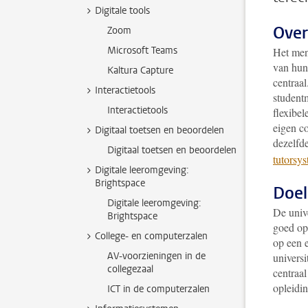
Digitale tools
Over
Zoom
Microsoft Teams
Het ment
van hun
Kaltura Capture
centraal
Interactietools
studentm
Interactietools
flexibel
eigen co
Digitaal toetsen en beoordelen
dezelfd
Digitaal toetsen en beoordelen
tutorsy
Digitale leeromgeving:
Brightspace
Doel
Digitale leeromgeving:
De unive
Brightspace
goed op
College- en computerzalen
op een 
AV-voorzieningen in de
universi
collegezaal
centraal
opleidi
ICT in de computerzalen