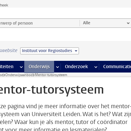
theek
werp of persoon en selecteer categorie
Alle
swebsite
Instituut voor Regiostudies
na’s
 pagina’s
iteiten
meer Faciliteiten pagina’s
Onderwijs
meer Onderwijs pagina’s
Onderzoek
meer Onderzoek p
Communicati
od
Onderwijsaanbod
Mentor-tutorsysteem
ntor-tutorsysteem
ze pagina vind je meer informatie over het mentor
systeem van Universiteit Leiden. Wat is het? Wat zij
elen? Waar kun je als mentor, tutor of coördinator
ht voor meer informatie en lesmaterialen?