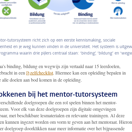
or-tutorsysteem richt zich op een eerste kennismaking, sociale
nheid en je weg kunnen vinden in de universiteit. Het systeem is uitgew
rogramma waarin drie pijlers centraal staan: ‘binding’, ‘bildung’ en ‘wegwi
a’s binding, bildung en wegwijs zijn vertaald naar 15 leerdoelen,
bracht in een
zelfchecklist
. Hiermee kan een opleiding bepalen in
e alle doelen aan bod komen in de opleiding.
okkenen bij het mentor-tutorsysteem
verschillende doelgroepen die een rol spelen binnen het mentor-
steem. Voor elk van deze doelgroepen zijn digitale omgevingen
aar, met beschikbare lesmaterialen en relevante trainingen. Al deze
len kunnen ingezet worden om vorm te geven aan het mentoraat. Hiero
per doelgroep doorklikken naar meer informatie over het bijpassende