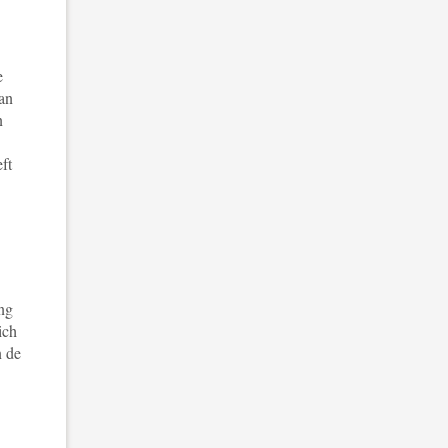
e
aan
n
ft
ing
ich
n de