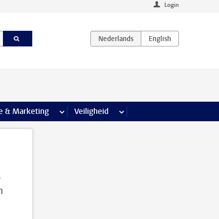
Login
agina’s
e & Marketing
meer Communicatie & Marketing pagina’s
Veiligheid
meer Veiligheid pagina’s
-
n