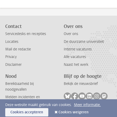
Contact
Over ons
Servicedesks en recepties
Over ons
Locaties
De duurzame universiteit
Mail de redactie
Interne vacatures
Privacy
Alle vacatures
Disclaimer
Naast het werk
Nood
Blijf op de hoogte
Bereikbaarheid bij
Bekijk de nieuwsbrief
noodgevallen
Volg ons op bluesky
Volg ons op facebook
Volg ons op youtub
Volg ons op li
Volg ons o
Volg 
Melden incidenten en
ongevallen
Deze website maakt gebruik van cookies.
Meer informatie.
Cookies accepteren
Cookies weigeren