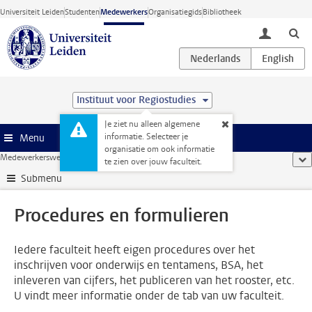
Ga direct naar de inhoud
Universiteit Leiden
Studenten
Medewerkers
Organisatiegids
Bibliotheek
toggle lo
Instituut voor Regiostudies
Je ziet nu alleen algemene
informatie. Selecteer je
Menu
organisatie om ook informatie
Medewerkerswebsite
...
Procedures en formulieren
too
te zien over jouw faculteit.
Submenu
Procedures en formulieren
Iedere faculteit heeft eigen procedures over het
inschrijven voor onderwijs en tentamens, BSA, het
inleveren van cijfers, het publiceren van het rooster, etc.
U vindt meer informatie onder de tab van uw faculteit.