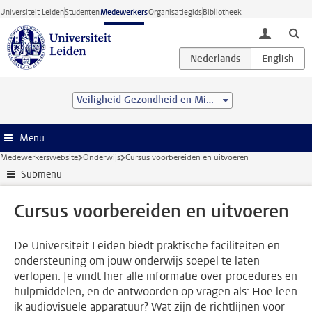
Ga direct naar de inhoud
Universiteit Leiden
Studenten
Medewerkers
Organisatiegids
Bibliotheek
toggle lo
Veiligheid Gezondheid en Milieu
Menu
Medewerkerswebsite
Onderwijs
Cursus voorbereiden en uitvoeren
Submenu
Cursus voorbereiden en uitvoeren
De Universiteit Leiden biedt praktische faciliteiten en
ondersteuning om jouw onderwijs soepel te laten
verlopen. Je vindt hier alle informatie over procedures en
hulpmiddelen, en de antwoorden op vragen als: Hoe leen
ik audiovisuele apparatuur? Wat zijn de richtlijnen voor