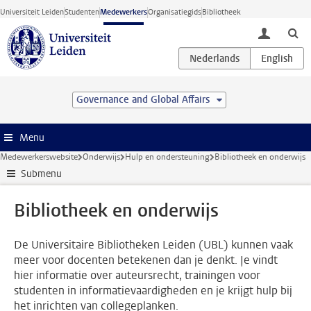
Ga direct naar de inhoud
Universiteit Leiden
Studenten
Medewerkers
Organisatiegids
Bibliotheek
toggle lo
Governance and Global Affairs
Menu
Medewerkerswebsite
Onderwijs
Hulp en ondersteuning
Bibliotheek en onderwijs
Submenu
Bibliotheek en onderwijs
De Universitaire Bibliotheken Leiden (UBL) kunnen vaak
meer voor docenten betekenen dan je denkt. Je vindt
hier informatie over auteursrecht, trainingen voor
studenten in informatievaardigheden en je krijgt hulp bij
het inrichten van collegeplanken.