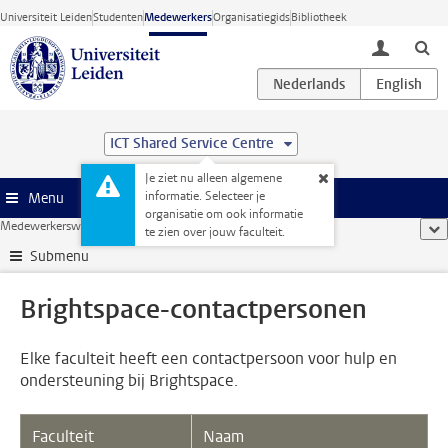
Ga direct naar de inhoud
Universiteit Leiden
Studenten
Medewerkers
Organisatiegids
Bibliotheek
toggle lo
ICT Shared Service Centre
Je ziet nu alleen algemene
informatie. Selecteer je
Menu
organisatie om ook informatie
Medewerkerswebsite
...
Brightspace-contactpersonen
too
te zien over jouw faculteit.
Submenu
Brightspace-contactpersonen
Elke faculteit heeft een contactpersoon voor hulp en
ondersteuning bij Brightspace.
Faculteit
Naam