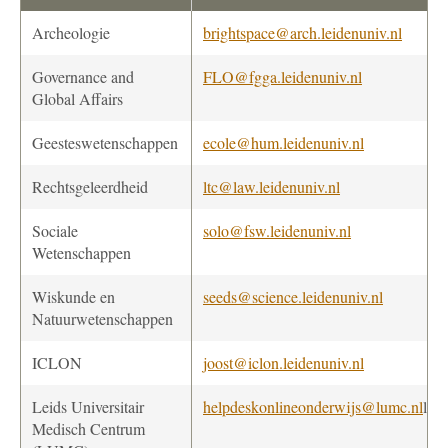
Archeologie
brightspace@arch.leidenuniv.nl
Governance and
FLO@fgga.leidenuniv.nl
Global Affairs
Geesteswetenschappen
ecole@hum.leidenuniv.nl
Rechtsgeleerdheid
ltc@law.leidenuniv.nl
Sociale
solo@fsw.leidenuniv.nl
Wetenschappen
Wiskunde en
seeds@science.leidenuniv.nl
Natuurwetenschappen
ICLON
joost@iclon.leidenuniv.nl
Leids Universitair
helpdeskonlineonderwijs@lumc.nl
l
Medisch Centrum