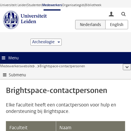
Ga direct naar de inhoud
Universiteit Leiden
Studenten
Medewerkers
Organisatiegids
Bibliotheek
toggle lo
Archeologie
Menu
Medewerkerswebsite
...
Brightspace-contactpersonen
too
Submenu
Brightspace-contactpersonen
Elke faculteit heeft een contactpersoon voor hulp en
ondersteuning bij Brightspace.
Faculteit
Naam