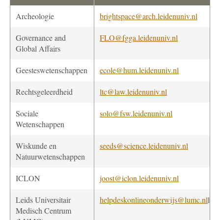
Archeologie
brightspace@arch.leidenuniv.nl
Governance and
FLO@fgga.leidenuniv.nl
Global Affairs
Geesteswetenschappen
ecole@hum.leidenuniv.nl
Rechtsgeleerdheid
ltc@law.leidenuniv.nl
Sociale
solo@fsw.leidenuniv.nl
Wetenschappen
Wiskunde en
seeds@science.leidenuniv.nl
Natuurwetenschappen
ICLON
joost@iclon.leidenuniv.nl
Leids Universitair
helpdeskonlineonderwijs@lumc.nl
l
Medisch Centrum