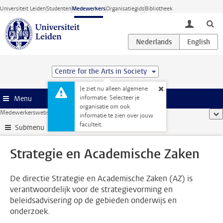
Ga direct naar de inhoud
Universiteit Leiden
Studenten
Medewerkers
Organisatiegids
Bibliotheek
toggle lo
Centre for the Arts in Society
Je ziet nu alleen algemene
informatie. Selecteer je
Menu
organisatie om ook
Medewerkerswebsite
...
Strategie en Academische Zaken
too
informatie te zien over jouw
faculteit.
Submenu
Strategie en Academische Zaken
De directie Strategie en Academische Zaken (AZ) is
verantwoordelijk voor de strategievorming en
beleidsadvisering op de gebieden onderwijs en
onderzoek.