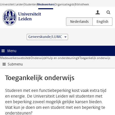
Ga direct naar de inhoud
Universiteit Leiden
Studenten
Medewerkers
Organisatiegids
Bibliotheek
toggle lo
Geneeskunde/LUMC
Menu
Medewerkerswebsite
Onderwijs
Hulp en ondersteuning
Toegankelijk onderwijs
Submenu
Toegankelijk onderwijs
Studeren met een functiebeperking kost vaak extra tijd
en energie. De Universiteit Leiden wil studenten met
een beperking zoveel mogelijk gelijke kansen bieden.
Wat kun je doen om een student met een beperking te
ondersteunen?