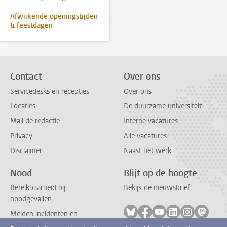
Afwijkende openingstijden
& feestdagen
Contact
Over ons
Servicedesks en recepties
Over ons
Locaties
De duurzame universiteit
Mail de redactie
Interne vacatures
Privacy
Alle vacatures
Disclaimer
Naast het werk
Nood
Blijf op de hoogte
Bereikbaarheid bij
Bekijk de nieuwsbrief
noodgevallen
Volg ons op bluesky
Volg ons op facebook
Volg ons op youtub
Volg ons op li
Volg ons o
Volg 
Melden incidenten en
ongevallen