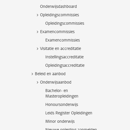
Onderwijsdashboard
Opleidingscommissies
Opleidingscommissies
Examencommissies
Examencommissies
Visitatie en accreditatie
Instellingsaccreditatie
Opleidingsaccreditatie
Beleid en aanbod
Onderwijsaanbod
Bachelor- en
Masteropleidingen
Honoursonderwijs
Leids Register Opleidingen
Minor onderwijs
Nieuwe opleiding aanmelden