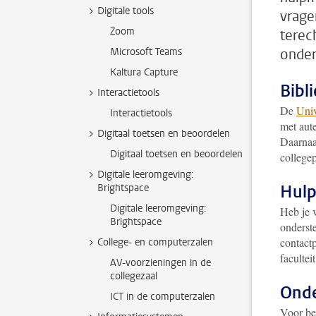
Digitale tools
vragen
Zoom
terec
Microsoft Teams
onder
Kaltura Capture
Bibl
Interactietools
De
Univ
Interactietools
met aute
Digitaal toetsen en beoordelen
Daarnaas
Digitaal toetsen en beoordelen
college
Digitale leeromgeving:
Hulp
Brightspace
Digitale leeromgeving:
Heb je 
Brightspace
onderste
contact
College- en computerzalen
facultei
AV-voorzieningen in de
collegezaal
Onde
ICT in de computerzalen
Voor be