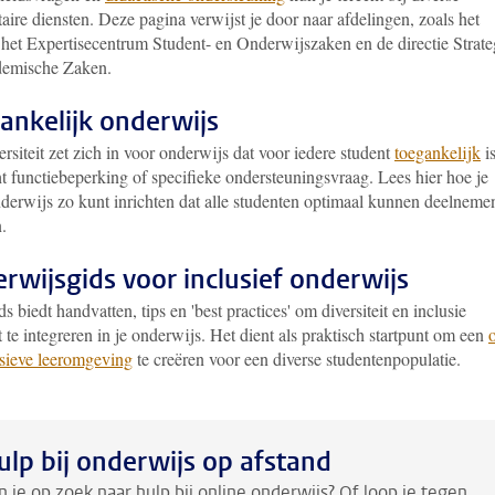
taire diensten. Deze pagina verwijst je door naar afdelingen, zoals het
het Expertisecentrum Student- en Onderwijszaken en de directie Strate
emische Zaken.
ankelijk onderwijs
rsiteit zet zich in voor onderwijs dat voor iedere student
toegankelijk
is
t functiebeperking of specifieke ondersteuningsvraag. Lees hier hoe je
derwijs zo kunt inrichten dat alle studenten optimaal kunnen deelneme
.
rwijsgids voor inclusief onderwijs
s biedt handvatten, tips en 'best practices' om diversiteit en inclusie
 te integreren in je onderwijs. Het dient als praktisch startpunt om een
usieve leeromgeving
te creëren voor een diverse studentenpopulatie.
ulp bij onderwijs op afstand
n je op zoek naar hulp bij online onderwijs? Of loop je tegen