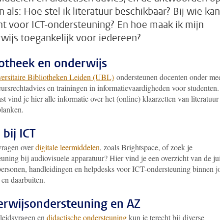
 als: Hoe stel ik literatuur beschikbaar? Bij wie kan
ht voor ICT-ondersteuning? En hoe maak ik mijn
wijs toegankelijk voor iedereen?
iotheek en onderwijs
ersitaire Bibliotheken Leiden (UBL)
ondersteunen docenten onder me
ursrechtadvies en trainingen in informatievaardigheden voor studenten.
t vind je hier alle informatie over het (online) klaarzetten van literatuur
planken.
 bij ICT
vragen over
digitale leermiddelen
, zoals Brightspace, of zoek je
uning bij audiovisuele apparatuur? Hier vind je een overzicht van de ju
personen, handleidingen en helpdesks voor ICT-ondersteuning binnen 
t en daarbuiten.
rwijsondersteuning en AZ
leidsvragen en
didactische ondersteuning
kun je terecht bij diverse