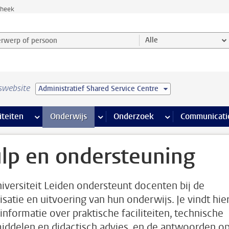
theek
werp of persoon en selecteer categorie
Alle
swebsite
Administratief Shared Service Centre
na’s
 pagina’s
iteiten
meer Faciliteiten pagina’s
Onderwijs
meer Onderwijs pagina’s
Onderzoek
meer Onderzoek p
Communicati
lp en ondersteuning
iversiteit Leiden ondersteunt docenten bij de
isatie en uitvoering van hun onderwijs. Je vindt hie
informatie over praktische faciliteiten, technische
iddelen en didactisch advies, en de antwoorden o