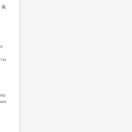
 ik
er
 via
iste
jouw