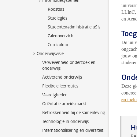
Informatiesystemen
universi
Roosters
LLInC, 
Studiegids
en Acad
Studentenadministratie uSis
Toeg
Zalenoverzicht
De unive
Curriculum
ongeach
Onderwijsvisie
jouw on
studeren
Verwevenheid onderzoek en
onderwijs
Onde
Activerend onderwijs
Deze gid
Flexibele leerroutes
concreet
Vaardigheden
en incl
Oriëntatie arbeidsmarkt
Betrokkenheid bij de samenleving
Technologie in onderwijs
H
Internationalisering en diversiteit
Be