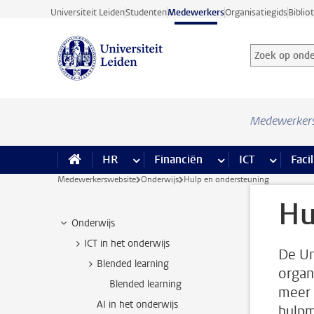
Ga direct naar de inhoud
Universiteit Leiden
Studenten
Medewerkers
Organisatiegids
Biblio
Zoek op onder
Zoekterm
Medewerker
HR
meer HR pagina’s
Financiën
meer Financiën pagi
ICT
meer ICT
Facil
Medewerkerswebsite
Onderwijs
Hulp en ondersteuning
Hu
Onderwijs
ICT in het onderwijs
De Un
Blended learning
organ
Blended learning
meer 
AI in het onderwijs
hulpm