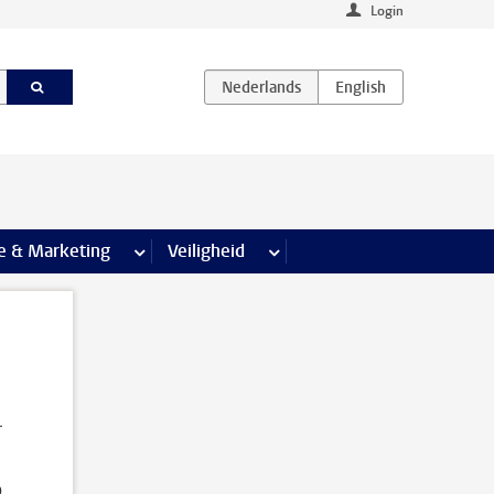
Login
agina’s
e & Marketing
meer Communicatie & Marketing pagina’s
Veiligheid
meer Veiligheid pagina’s
r
p